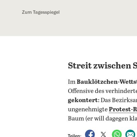
Kostenlos anmelden
Zum Tagesspiegel
Streit zwischen
Im
Bauklötzchen-Wetts
Offensive des verhindert
gekontert
: Das Bezirksa
ungenehmigte
Protest-
Baum (er will dagegen kla
auf Facebook teile
auf X teilen
per Wh
Teilen: