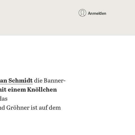
auf Facebook teilen
auf X teilen
per WhatsApp teilen
per E-Mail teilen
Artikel au
Teilen:
Anmelden
ian Schmidt
die Banner-
it einem Knöllchen
das
nd Gröhner ist auf dem