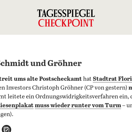
 Schmidt und Gröhner
treit ums alte Postscheckamt
hat
Stadtrat Flor
en Investors Christoph Gröhner (CP von gestern)
m
mt leitete ein Ordnungswidrigkeitsverfahren ein, 
Riesenplakat
muss wieder runter vom Turm
– u
gen).
n
atsApp teilen
per E-Mail teilen
Artikel aufrufen