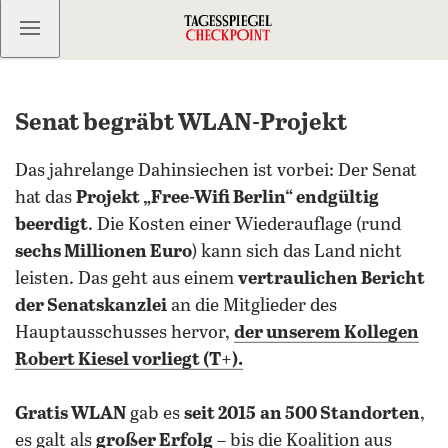
Kostenlos anmelden
Senat begräbt WLAN-Projekt
Das jahrelange Dahinsiechen ist vorbei: Der Senat
hat das
Projekt „Free-Wifi Berlin“ endgültig
beerdigt
. Die Kosten einer Wiederauflage (rund
sechs Millionen Euro
) kann sich das Land nicht
leisten. Das geht aus einem
vertraulichen Bericht
der Senatskanzlei
an die Mitglieder des
Hauptausschusses hervor,
der unserem Kollegen
Robert Kiesel
vorliegt (T+).
Gratis WLAN
gab es
seit 2015
an 500 Standorten
,
es galt als
großer Erfolg
– bis die Koalition aus