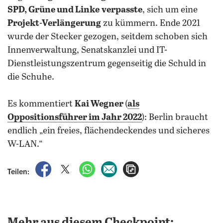
SPD, Grüne und Linke
verpasste
, sich um eine
Projekt-Verlängerung
zu kümmern. Ende 2021
wurde der Stecker gezogen, seitdem schoben sich
Innenverwaltung, Senatskanzlei und IT-
Dienstleistungszentrum gegenseitig die Schuld in
die Schuhe.
Es kommentiert
Kai Wegner
(
als
Oppositionsführer im Jahr 2022
): Berlin braucht
endlich „ein freies, flächendeckendes und sicheres
W-LAN.“
auf Facebook teilen
auf X teilen
per WhatsApp teilen
per E-Mail teilen
Artikel aufrufen
Teilen:
Mehr aus diesem Checkpoint: