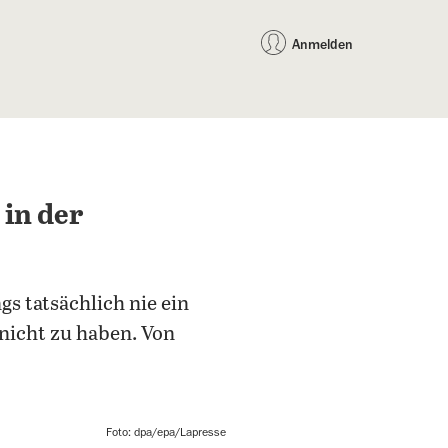
auf Facebook teilen
auf X teilen
per WhatsApp teilen
per E-Mail teilen
Artikel au
Teilen:
Anmelden
 in der
gs tatsächlich nie ein
nicht zu haben. Von
Foto: dpa/epa/Lapresse