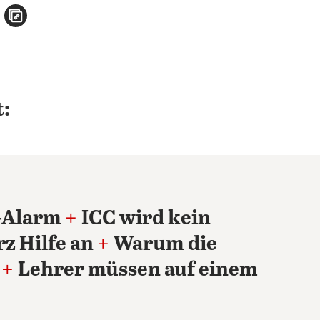
n
atsApp teilen
per E-Mail teilen
Artikel aufrufen
:
-Alarm
+
ICC wird kein
z Hilfe an
+
Warum die
+
Lehrer müssen auf einem