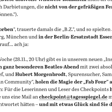
ch Darbietungen, die
nicht von der gefräßigen 
nnen.“).
torben
“, trauerte damals die „B.Z.“, und so spielte
urg, München und
in der Berlin-Ersatzstadt Esse
rauf… ach ja:
Woche
(28.11., 20 Uhr) gibt es in unserem neuen „In
n ganz besonderen Beatles-Abend
mit zwei abso
ef, und
Hubert Morgenbrodt
, Spurensucher, Sa
Fan Community“,
holen die Magie der „Fab Four“ 
n: Für die Leserinnen und Leser des Checkpoints
e uns eine Mail an
checkpoint@tagesspiegel.de
m
antwortet hätten –
und mit etwas Glück sind Sie 