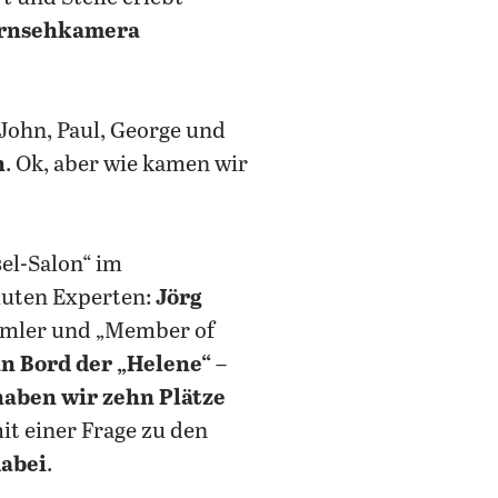
Fernsehkamera
n John, Paul, George und
n
. Ok, aber wie kamen wir
sel-Salon“ im
luten Experten:
Jörg
mmler und „Member of
an Bord der „Helene“
–
haben wir zehn Plätze
it einer Frage zu den
dabei
.