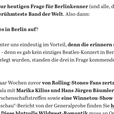
zur heutigen Frage für Berlinkenner
(und alle, 
erühmteste Band der Welt
. Also dann:
es in Berlin auf
?
unter uns eindeutig im Vorteil,
denn die erinnern 
- denn es gab kein einziges Beatles-Konzert in Ber
elegt wurden, standen die drei in Frage kommend
paar Wochen zuvor
von Rolling-Stones-Fans zer
ala mit
Marika Kilius und Hans Jürgen Bäumler
rschenschaftstreffen sowie
eine Winnetou-Show 
schau“-Bericht von der Generalprobe finden Sie
h
„
Diese blutvolle Wildwest-Romantik
muss an Ort