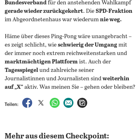
Bundesverband
für den anstehenden Wahlkampf
gerade wieder zurückgekehrt
. Die
SPD-Fraktion
im Abgeordnetenhaus war wiederum
nie weg.
Häme über dieses Ping-Pong wäre unangebracht –
es zeigt schlicht, wie
schwierig der Umgang
mit
der immer noch extrem reichweitenstarken und
marktmächtigen Plattform
ist. Auch der
Tagesspiegel
und zahlreiche seiner
Journalistinnen und Journalisten sind
weiterhin
auf „X“
aktiv. Was meinen Sie – gehen oder bleiben?
auf Facebook teilen
auf X teilen
per WhatsApp teilen
per E-Mail teilen
Artikel aufrufen
Teilen:
Mehr aus diesem Checkpoint: