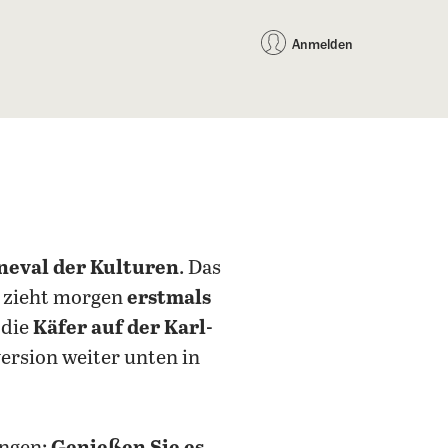
auf Facebook teilen
auf X teilen
per WhatsApp teilen
per E-Mail teilen
Artikel au
Teilen:
Anmelden
neval der Kulturen
. Das
e zieht morgen
erstmals
 die
Käfer auf der Karl-
rsion weiter unten in