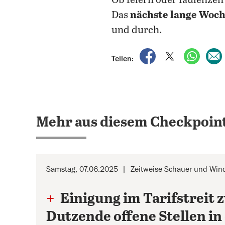
Ob feiern oder faulenze
Das
nächste lange Woch
und durch.
auf Facebook teile
auf X teilen
per Wh
Teilen:
Mehr aus diesem Checkpoint
Samstag, 07.06.2025
Zeitweise Schauer und Wind
+
Einigung im Tarifstreit
Dutzende offene Stellen i