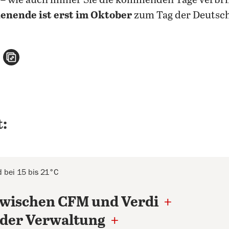
n – wie auch immer Sie die kommenden Tage verbr
enende ist erst im Oktober
zum Tag der Deutsch
n
atsApp teilen
per E-Mail teilen
Artikel aufrufen
:
 bei 15 bis 21°C
 zwischen CFM und Verdi
+
n der Verwaltung
+