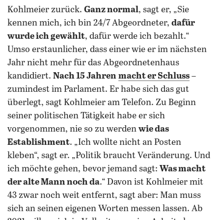
Kohlmeier zurück.
Ganz normal
, sagt er, „Sie
kennen mich, ich bin 24/7 Abgeordneter,
dafür
wurde ich gewählt
, dafür werde ich bezahlt.“
Umso erstaunlicher, dass einer wie er im nächsten
Jahr nicht mehr für das Abgeordnetenhaus
kandidiert.
Nach 15 Jahren
macht er Schluss
–
zumindest im Parlament. Er habe sich das gut
überlegt, sagt Kohlmeier am Telefon. Zu Beginn
seiner politischen Tätigkeit habe er sich
vorgenommen, nie so zu werden
wie das
Establishment
. „Ich wollte nicht an Posten
kleben“, sagt er. „Politik braucht Veränderung. Und
ich möchte gehen, bevor jemand sagt:
Was macht
der alte Mann noch da
.“ Davon ist Kohlmeier mit
43 zwar noch weit entfernt, sagt aber: Man muss
sich an seinen eigenen Worten messen lassen. Ab