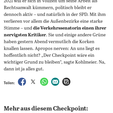
2021 will er sich in Vollzeit um seine Arbeit als
Rechtsanwalt kümmern, politisch bleibt er
dennoch aktiv – und natürlich in der SPD. Mit ihm
verlieren vor allem die Außenbezirke eine starke
Stimme – und
die Verkehrssenatorin einen ihrer
nervigsten Kritiker
. Sie und einige andere Grüne
haben gestern Abend vermutlich die Korken
knallen lassen. Apropos nerven: An uns liegt es
hoffentlich nicht? „Der Checkpoint wäre ein
wichtiger Grund zu bleiben“, sagte Kohlmeier. Na,
dann ist ja alles gut.
auf Facebook teilen
auf X teilen
per WhatsApp teilen
per E-Mail teilen
Artikel aufrufen
Teilen:
Mehr aus diesem Checkpoint: