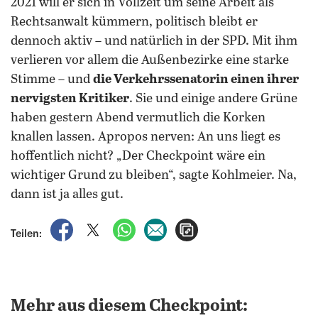
2021 will er sich in Vollzeit um seine Arbeit als
Rechtsanwalt kümmern, politisch bleibt er
dennoch aktiv – und natürlich in der SPD. Mit ihm
verlieren vor allem die Außenbezirke eine starke
Stimme – und
die Verkehrssenatorin einen ihrer
nervigsten Kritiker
. Sie und einige andere Grüne
haben gestern Abend vermutlich die Korken
knallen lassen. Apropos nerven: An uns liegt es
hoffentlich nicht? „Der Checkpoint wäre ein
wichtiger Grund zu bleiben“, sagte Kohlmeier. Na,
dann ist ja alles gut.
auf Facebook teilen
auf X teilen
per WhatsApp teilen
per E-Mail teilen
Artikel aufrufen
Teilen:
Mehr aus diesem Checkpoint: