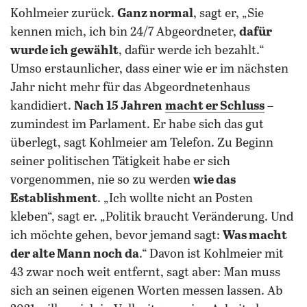
Kohlmeier zurück.
Ganz normal
, sagt er, „Sie
kennen mich, ich bin 24/7 Abgeordneter,
dafür
wurde ich gewählt
, dafür werde ich bezahlt.“
Umso erstaunlicher, dass einer wie er im nächsten
Jahr nicht mehr für das Abgeordnetenhaus
kandidiert.
Nach 15 Jahren
macht er Schluss
–
zumindest im Parlament. Er habe sich das gut
überlegt, sagt Kohlmeier am Telefon. Zu Beginn
seiner politischen Tätigkeit habe er sich
vorgenommen, nie so zu werden
wie das
Establishment
. „Ich wollte nicht an Posten
kleben“, sagt er. „Politik braucht Veränderung. Und
ich möchte gehen, bevor jemand sagt:
Was macht
der alte Mann noch da
.“ Davon ist Kohlmeier mit
43 zwar noch weit entfernt, sagt aber: Man muss
sich an seinen eigenen Worten messen lassen. Ab