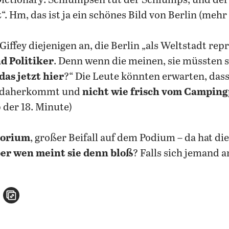
Dictionary: Schlumpsen tut der Schlumps, und der 
t
“. Hm, das ist ja ein schönes Bild von Berlin (mehr
Giffey diejenigen an, die Berlin „als Weltstadt repr
d Politiker
. Denn wenn die meinen, sie müssten si
das jetzt hier
?“ Die Leute könnten erwarten, dass 
t daherkommt und
nicht wie frisch vom Camping
 der 18. Minute)
torium
, großer Beifall auf dem Podium – da hat di
er wen meint sie denn bloß
? Falls sich jemand a
n
atsApp teilen
per E-Mail teilen
Artikel aufrufen