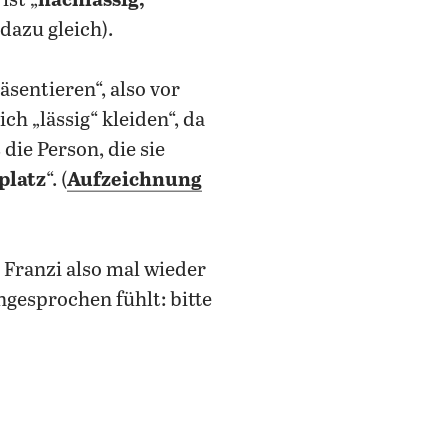
ist „
nachlässig,
 dazu gleich).
äsentieren“, also vor
ch „lässig“ kleiden“, da
die Person, die sie
platz
“. (
Aufzeichnung
e Franzi also mal wieder
ngesprochen fühlt: bitte