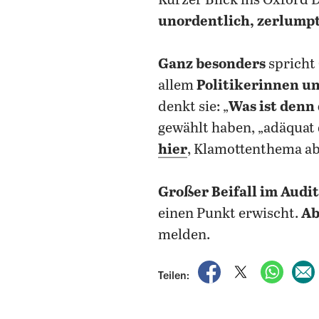
Kurzer Blick ins Oxford 
unordentlich, zerlump
Ganz besonders
spricht 
allem
Politikerinnen un
denkt sie: „
Was ist denn 
gewählt haben, „adäqua
hier
, Klamottenthema ab
Großer Beifall im Audi
einen Punkt erwischt.
Ab
melden.
auf Facebook teile
auf X teilen
per Wh
Teilen: