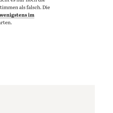
ucht es nur noch die
timmen als falsch. Die
wenigstens im
arten.