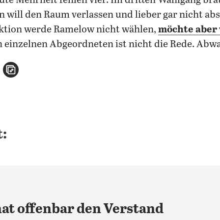
lute Mehrheit fehlen vier. Im dritten Wahlgang bra
n will den Raum verlassen und lieber gar nicht abs
raktion werde Ramelow nicht wählen,
möchte aber 
n einzelnen Abgeordneten ist nicht die Rede. Abw
n
atsApp teilen
per E-Mail teilen
Artikel aufrufen
:
hat offenbar den Verstand