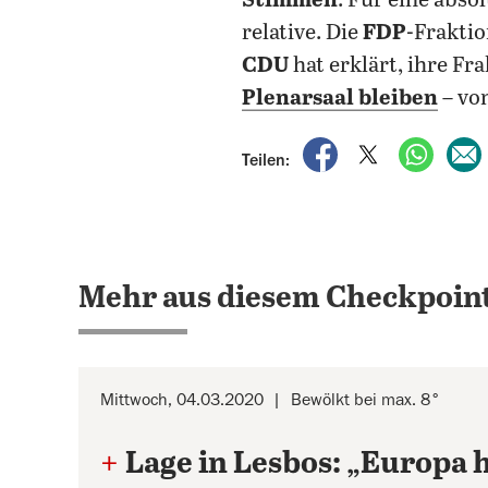
Stimmen
. Für eine abso
relative. Die
FDP
-Fraktio
CDU
hat erklärt, ihre F
Plenarsaal bleiben
– vo
auf Facebook teile
auf X teilen
per Wh
Teilen:
Mehr aus diesem Checkpoint
Mittwoch, 04.03.2020
Bewölkt bei max. 8°
+
Lage in Lesbos: „Europa 