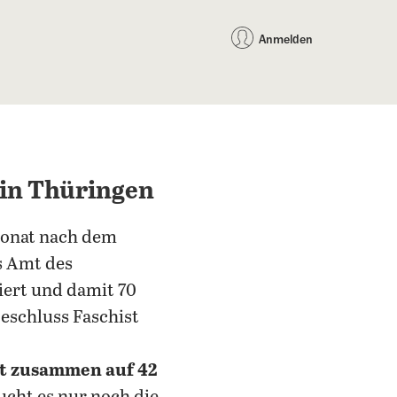
auf Facebook teilen
auf X teilen
per WhatsApp teilen
per E-Mail teilen
Artikel au
Teilen:
Anmelden
 in Thüringen
Monat nach dem
s Amt des
iert und damit 70
beschluss Faschist
t zusammen auf 42