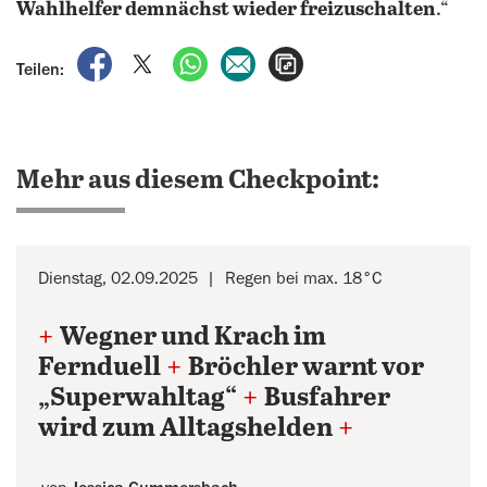
Wahlhelfer demnächst wieder freizuschalten
.“
auf Facebook teilen
auf X teilen
per WhatsApp teilen
per E-Mail teilen
Artikel aufrufen
Teilen:
Mehr aus diesem Checkpoint:
Dienstag, 02.09.2025
Regen bei max. 18°C
+
Wegner und Krach im
Fernduell
+
Bröchler warnt vor
„Superwahltag“
+
Busfahrer
wird zum Alltagshelden
+