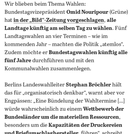
Wir blieben beim Thema Wahlen:
Bundestagsvizepräsident
Omid Nouripour
(Grüne)
hat
in der „Bild“-Zeitung vorgeschlagen
,
alle
Landtage künftig am selben Tag zu wählen
. Fünf
Landtagswahlen an vier Terminen – wie im
kommenden Jahr – machten die Politik „atemlos“.
Zudem möchte er
Bundestagswahlen künftig alle
fünf Jahre
durchführen und mit den
Kommunalwahlen zusammenlegen.
Berlins Landeswahlleiter
Stephan Bröchler
hält
das für „organisatorisch denkbar“, warnt aber vor
Engpässen: „Eine Bündelung der Wahltermine […]
würde wahrscheinlich zu einem
Wettbewerb der
Bundesländer um die materiellen Ressourcen
,
besonders um die
Kapazitäten der Druckereien
und Briefumschlaghersteller
, führen“, schreibt