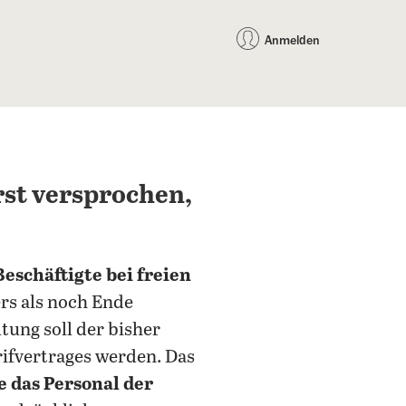
auf Facebook teilen
auf X teilen
per WhatsApp teilen
per E-Mail teilen
Artikel au
Teilen:
Anmelden
rst versprochen,
Beschäftigte bei freien
rs als noch Ende
ung soll der bisher
arifvertrages werden. Das
 das Personal der