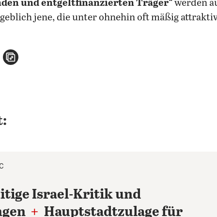
en und entgeltfinanzierten Träger
“ werden a
blich jene, die unter ohnehin oft mäßig attrakti
n
atsApp teilen
per E-Mail teilen
Artikel aufrufen
:
°C
itige Israel-Kritik und
ngen
+
Hauptstadtzulage für