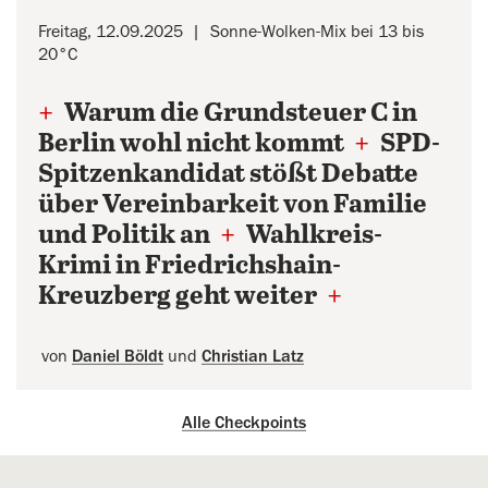
Freitag, 12.09.2025
Sonne-Wolken-Mix bei 13 bis
20°C
+
Warum die Grundsteuer C in
Berlin wohl nicht kommt
+
SPD-
Spitzenkandidat stößt Debatte
über Vereinbarkeit von Familie
und Politik an
+
Wahlkreis-
Krimi in Friedrichshain-
Kreuzberg geht weiter
+
von
Daniel Böldt
und
Christian Latz
Alle Checkpoints