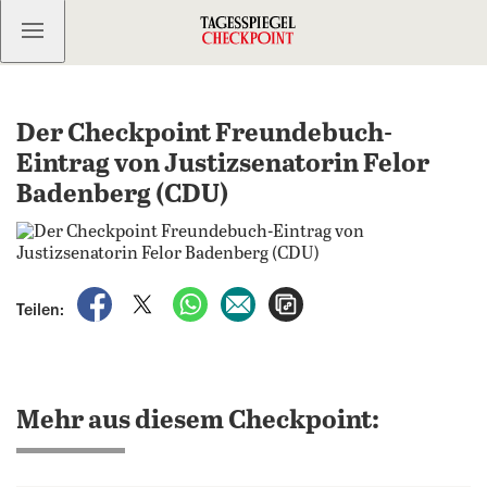
Kostenlos anmelden
Der Checkpoint Freundebuch-
Eintrag von Justizsenatorin Felor
Badenberg (CDU)
auf Facebook teilen
auf X teilen
per WhatsApp teilen
per E-Mail teilen
Artikel aufrufen
Teilen:
Mehr aus diesem Checkpoint: