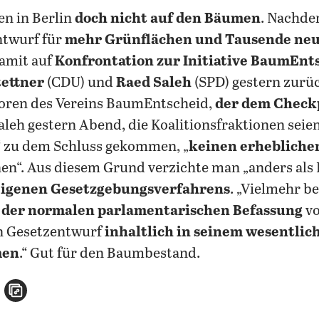
n in Berlin
doch nicht auf den Bäumen
. Nachde
ntwurf für
mehr Grünflächen und Tausende ne
damit auf
Konfrontation zur Initiative BaumEnt
tettner
(CDU) und
Raed Saleh
(SPD) gestern zurüc
atoren des Vereins BaumEntscheid,
der dem Checkp
aleh gestern Abend, die Koalitionsfraktionen sei
 zu dem Schluss gekommen, „
keinen erhebliche
n“. Aus diesem Grund verzichte man „anders als I
 eigenen Gesetzgebungsverfahrens
. „Vielmehr b
 der normalen parlamentarischen Befassung
vo
en Gesetzentwurf
inhaltlich in seinem wesentlic
men
.“ Gut für den Baumbestand.
n
atsApp teilen
per E-Mail teilen
Artikel aufrufen