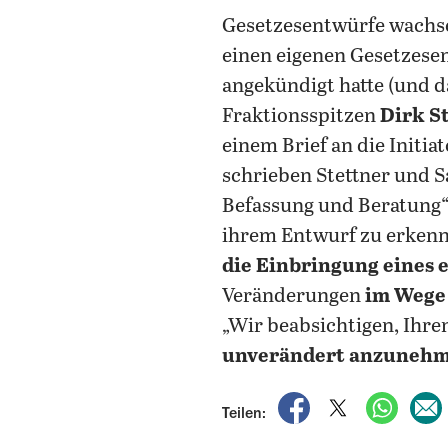
Gesetzesentwürfe wachse
einen eigenen Gesetzese
angekündigt hatte (und 
Fraktionsspitzen
Dirk S
einem Brief an die Initi
schrieben Stettner und S
Befassung und Beratung“
ihrem Entwurf zu erkenne
die Einbringung eines
Veränderungen
im Wege
„Wir beabsichtigen, Ihr
unverändert anzuneh
auf Facebook teile
auf X teilen
per Wh
Teilen: