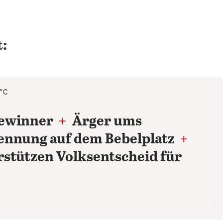
:
5°C
Gewinner
+
Ärger ums
nnung auf dem Bebelplatz
+
rstützen Volksentscheid für