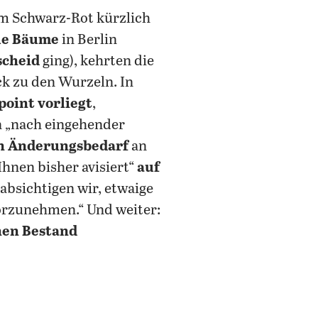
m Schwarz-Rot kürzlich
ue Bäume
in Berlin
scheid
ging), kehrten die
k zu den Wurzeln. In
oint vorliegt
,
en „nach eingehender
n Änderungsbedarf
an
hnen bisher avisiert“
auf
eabsichtigen wir, etwaige
rzunehmen.“ Und weiter:
hen Bestand