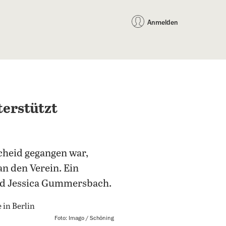
auf Facebook teilen
auf X teilen
per WhatsApp teilen
per E-Mail teilen
Artikel au
Teilen:
Anmelden
terstützt
cheid gegangen war,
an den Verein. Ein
nd Jessica Gummersbach.
Foto: Imago / Schöning