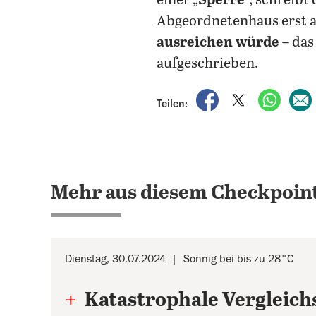
einer „
Sperre
”, schreibt
Abgeordnetenhaus erst a
ausreichen würde
– das
aufgeschrieben.
auf Facebook teile
auf X teilen
per Wh
Teilen:
Mehr aus diesem Checkpoint
Dienstag, 30.07.2024
Sonnig bei bis zu 28°C
+
Katastrophale Vergleich