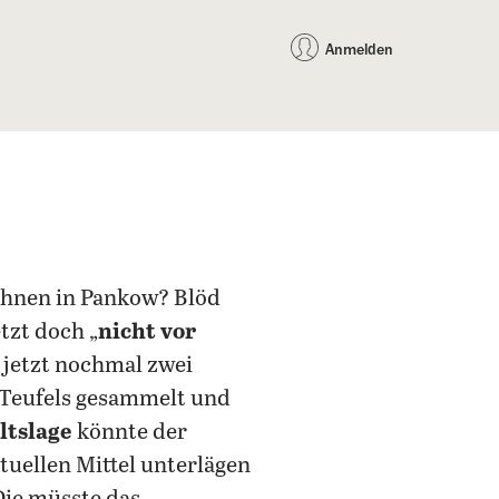
auf Facebook teilen
auf X teilen
per WhatsApp teilen
per E-Mail teilen
Artikel au
Teilen:
Anmelden
wohnen in Pankow? Blöd
zt doch „
nicht vor
, jetzt nochmal zwei
s Teufels gesammelt und
ltslage
könnte der
uellen Mittel unterlägen