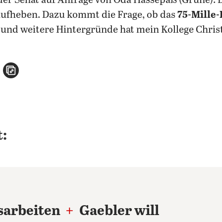
 der Senat auf Anfrage von Oda Hassepaß (Grüne). 
ufheben. Dazu kommt die Frage, ob das
75-Mille
 und weitere Hintergründe hat mein Kollege Chris
n
atsApp teilen
per E-Mail teilen
Artikel aufrufen
:
sarbeiten
+
Gaebler will