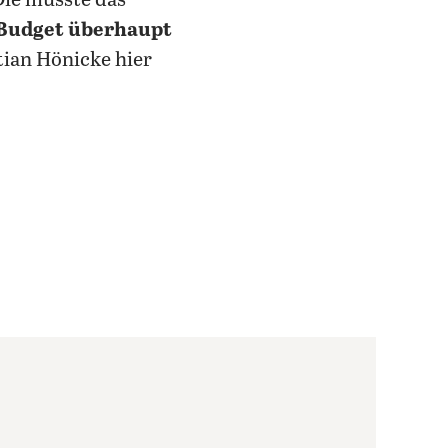
Die müsste das
-Budget überhaupt
tian Hönicke hier