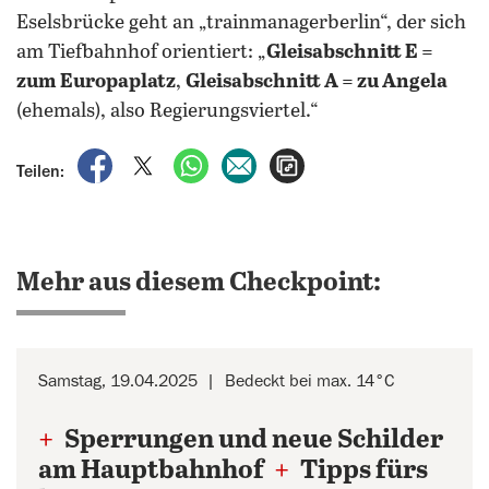
Eselsbrücke geht an „trainmanagerberlin“, der sich
am Tiefbahnhof orientiert: „
Gleisabschnitt E =
zum Europaplatz
,
Gleisabschnitt A = zu Angela
(ehemals), also Regierungsviertel.“
auf Facebook teilen
auf X teilen
per WhatsApp teilen
per E-Mail teilen
Artikel aufrufen
Teilen:
Mehr aus diesem Checkpoint:
Samstag, 19.04.2025
Bedeckt bei max. 14°C
+
Sperrungen und neue Schilder
am Hauptbahnhof
+
Tipps fürs