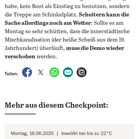
habe, kein Boot als Einstieg zu benutzen, sondern
die Treppe am Schinkelplatz.
Scheitern kann die
Sache allerdings noch am Wetter
: Sollte es am
Montag so sehr schütten, dass die innerstädtische
Mischkanalisation (der heiße Scheiß aus dem 19.
Jahrhundert) überläuft,
muss die Demo wieder
verschoben
werden.
auf Facebook teilen
auf X teilen
per WhatsApp teilen
per E-Mail teilen
Artikel aufrufen
Teilen:
Mehr aus diesem Checkpoint:
Montag, 16.06.2025
bewölkt bei bis zu 22°C