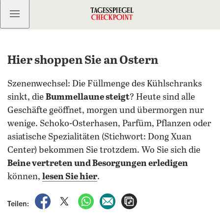
Kostenlos anmelden
Hier shoppen Sie an Ostern
Szenenwechsel: Die Füllmenge des Kühlschranks
sinkt, die
Bummellaune steigt
? Heute sind alle
Geschäfte geöffnet, morgen und übermorgen nur
wenige. Schoko-Osterhasen, Parfüm, Pflanzen oder
asiatische Spezialitäten (Stichwort: Dong Xuan
Center) bekommen Sie trotzdem. Wo Sie sich die
Beine vertreten und Besorgungen erledigen
können,
lesen Sie hier
.
auf Facebook teilen
auf X teilen
per WhatsApp teilen
per E-Mail teilen
Artikel aufrufen
Teilen: