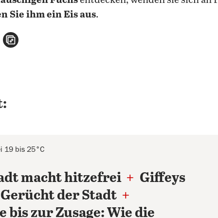
lauschigen Fuchs
entdecken, wenden sie sich an P
n Sie ihm ein Eis aus
.
n
atsApp teilen
per E-Mail teilen
Artikel aufrufen
:
i 19 bis 25°C
adt macht hitzefrei
+
Giffeys
 Gerücht der Stadt
+
 bis zur Zusage: Wie die