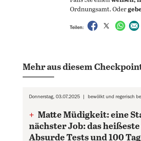
Falls Sie einen
weißen, f
Ordnungsamt. Oder
gebe
auf Facebook teile
auf X teilen
per Wh
Teilen:
Mehr aus diesem Checkpoint
Donnerstag, 03.07.2025
bewölkt und regerisch be
+
Matte Müdigkeit: eine St
nächster Job: das heißeste
Absurde Tests und 100 Tage