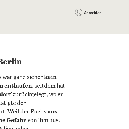
auf Facebook teilen
auf X teilen
per WhatsApp teilen
per E-Mail teilen
Artikel au
Teilen:
Anmelden
Berlin
es war ganz sicher
kein
n entlaufen
, seitdem hat
dorf
zurückgelegt, wo er
tätigte der
ht. Weil der Fuchs
aus
ne Gefahr
von ihm aus.