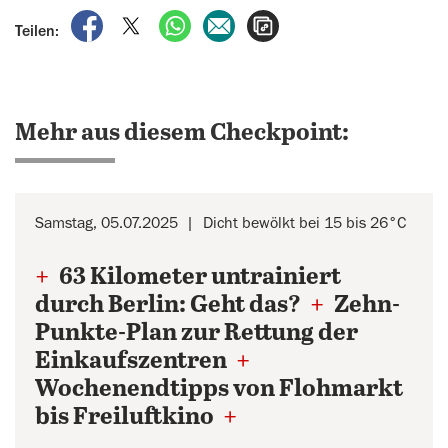
auf Facebook teilen
auf X teilen
per WhatsApp teilen
per E-Mail teilen
Artikel aufrufen
Teilen:
Mehr aus diesem Checkpoint:
Samstag, 05.07.2025
Dicht bewölkt bei 15 bis 26°C
+
63 Kilometer untrainiert
durch Berlin: Geht das?
+
Zehn-
Punkte-Plan zur Rettung der
Einkaufszentren
+
Wochenendtipps von Flohmarkt
bis Freiluftkino
+