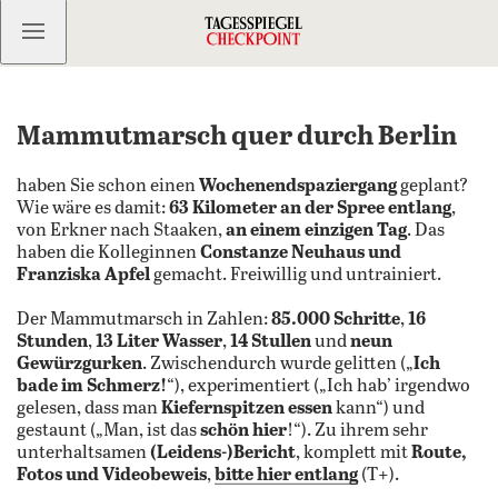
Kostenlos anmelden
Mammutmarsch quer durch Berlin
haben Sie schon einen
Wochenendspaziergang
geplant?
Wie wäre es damit:
63 Kilometer an der Spree entlang
,
von Erkner nach Staaken,
an einem einzigen Tag
. Das
haben die Kolleginnen
Constanze Neuhaus und
Franziska Apfel
gemacht. Freiwillig und untrainiert.
Der Mammutmarsch in Zahlen:
85.000 Schritte
,
16
Stunden
,
13 Liter Wasser
,
14 Stullen
und
neun
Gewürzgurken
. Zwischendurch wurde gelitten („
Ich
bade im Schmerz!
“), experimentiert („Ich hab’ irgendwo
gelesen, dass man
Kiefernspitzen essen
kann“) und
gestaunt („Man, ist das
schön hier
!“). Zu ihrem sehr
unterhaltsamen
(Leidens-)Bericht
, komplett mit
Route,
Fotos und Videobeweis
,
bitte hier entlang
(T+).