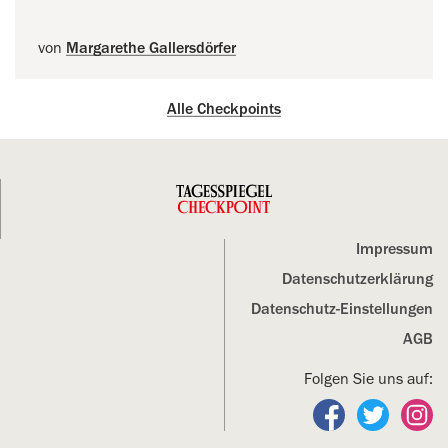
von
Margarethe Gallersdörfer
Alle Checkpoints
Impressum
Datenschutz­erklärung
Datenschutz-Einstellungen
AGB
Folgen Sie uns auf:
Folgen Sie un
Folgen S
Fo