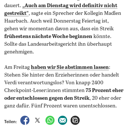
dauert.
„Auch am Dienstag wird definitiv nicht
gestreikt“
, sagte ein Sprecher der Kollegin Madlen
Haarbach. Auch weil Donnerstag Feiertag ist,
gehen wir momentan davon aus, dass ein Streik
frühestens nächste Woche beginnen
könnte.
Sollte das Landesarbeitsgericht ihn überhaupt
genehmigen.
Am Freitag
haben wir Sie abstimmen lassen
:
Stehen Sie hinter den Erzieherinnen oder handelt
Verdi verantwortungslos? Von knapp 2400
Checkpoint-Leser:innen stimmten
75 Prozent eher
oder entschlossen gegen den Streik
, 20 eher oder
ganz dafür. Fünf Prozent waren unentschlossen.
auf Facebook teilen
auf X teilen
per WhatsApp teilen
per E-Mail teilen
Artikel aufrufen
Teilen: