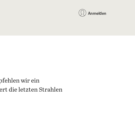
auf Facebook teilen
auf X teilen
per WhatsApp teilen
per E-Mail teilen
Artikel au
Teilen:
Anmelden
fehlen wir ein
iert die letzten Strahlen