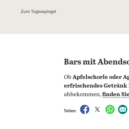
Kostenlos anmelden
Zum Tagesspiegel
Bars mit Abends
Ob
Apfelschorle oder A
erfrischendes Getränk
abbekommen,
finden Si
auf Facebook teile
auf X teilen
per Wh
Teilen: