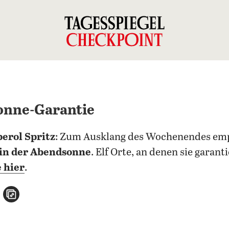
onne-Garantie
perol Spritz
: Zum Ausklang des Wochenendes emp
 in der Abendsonne
. Elf Orte, an denen sie garant
e hier
.
n
atsApp teilen
per E-Mail teilen
Artikel aufrufen