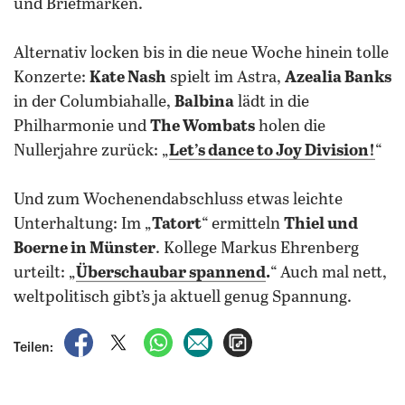
und Briefmarken.
Alternativ locken bis in die neue Woche hinein tolle
Konzerte:
Kate Nash
spielt im Astra,
Azealia Banks
in der Columbiahalle,
Balbina
lädt in die
Philharmonie und
The Wombats
holen die
Nullerjahre zurück: „
Let’s dance to Joy Division!
“
Und zum Wochenendabschluss etwas leichte
Unterhaltung: Im „
Tatort
“ ermitteln
Thiel und
Boerne in Münster
. Kollege Markus Ehrenberg
urteilt: „
Überschaubar spannend
.
“ Auch mal nett,
weltpolitisch gibt’s ja aktuell genug Spannung.
auf Facebook teilen
auf X teilen
per WhatsApp teilen
per E-Mail teilen
Artikel aufrufen
Teilen: