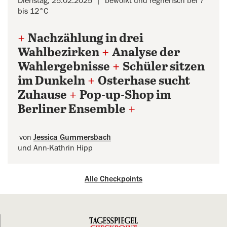
Dienstag, 25.02.2025
bewölkt und regnerisch bei 7
bis 12°C
+
Nachzählung in drei
Wahlbezirken
+
Analyse der
Wahlergebnisse
+
Schüler sitzen
im Dunkeln
+
Osterhase sucht
Zuhause
+
Pop-up-Shop im
Berliner Ensemble
+
von
Jessica Gummersbach
und Ann-Kathrin Hipp
Alle Checkpoints