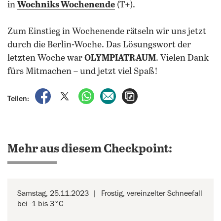
in
Wochniks Wochenende
(T+).
Zum Einstieg in Wochenende rätseln wir uns jetzt
durch die Berlin-Woche. Das Lösungswort der
letzten Woche war
OLYMPIATRAUM
. Vielen Dank
fürs Mitmachen – und jetzt viel Spaß!
auf Facebook teilen
auf X teilen
per WhatsApp teilen
per E-Mail teilen
Artikel aufrufen
Teilen:
Mehr aus diesem Checkpoint:
Samstag, 25.11.2023
Frostig, vereinzelter Schneefall
bei -1 bis 3°C