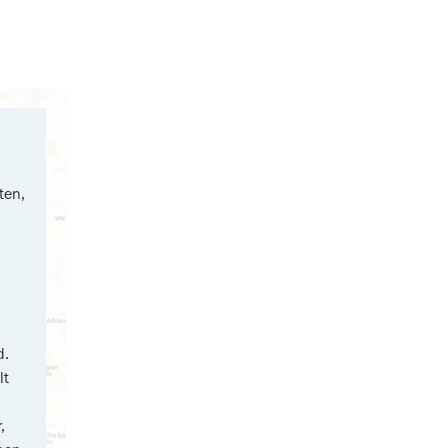
ten,
d.
lt
,