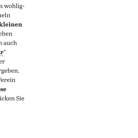
m wohlig-
meln
 kleinen
Neben
n auch
ar
“
er
rgeben.
Verein
ose
icken Sie