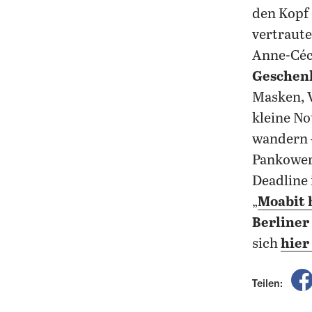
den Kopf 
vertraut
Anne-Céci
Geschen
Masken, 
kleine No
wandern –
Pankower
Deadline 
„
Moabit h
Berliner
sich
hier
Teilen: