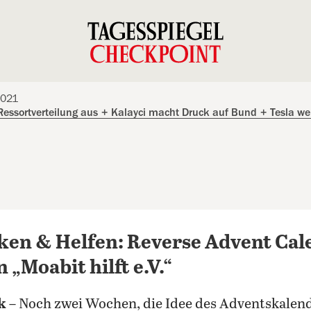
2021
 Ressortverteilung aus
+
Kalayci macht Druck auf Bund
+
Tesla we
ken & Helfen: Reverse Advent Cal
n „Moabit hilft e.V.“
k
– Noch zwei Wochen, die Idee des Adventskalend