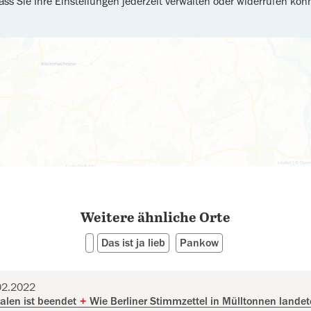
ass Sie Ihre Einstellungen jederzeit verwalten oder widerrufen kön
Weitere ähnliche Orte
Das ist ja lieb
Pankow
02.2022
nalen ist beendet
+
Wie Berliner Stimmzettel in Mülltonnen lande