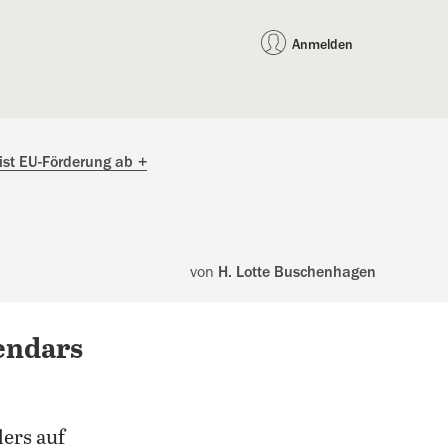
auf Facebook teilen
auf X teilen
per WhatsApp teilen
per E-Mail teilen
Artikel au
Teilen:
Anmelden
ist EU-Förderung ab
+
von
H. Lotte Buschenhagen
endars
ers auf