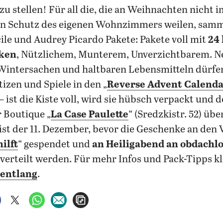
zu stellen! Für all die, die an Weihnachten nicht i
en Schutz des eigenen Wohnzimmers weilen, sam
le und Audrey Picardo Pakete: Pakete voll mit
24
ken
, Nützlichem, Munterem, Unverzichtbarem. 
Wintersachen und haltbaren Lebensmitteln dürfe
tizen und Spiele in den „
Reverse Advent Calend
 ist die Kiste voll, wird sie hübsch verpackt und d
 Boutique „
La Case Paulette
“ (Sredzkistr.
52) übe
ist der 11. Dezember, bevor die Geschenke an den 
ilft
“ gespendet und
an Heiligabend an obdachl
verteilt werden. Für mehr Infos und Pack-Tipps kl
 entlang
.
auf Facebook teilen
auf X teilen
per WhatsApp teilen
per E-Mail teilen
Artikel aufrufen