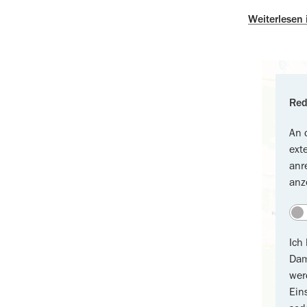
Weiterlesen
Red
An 
ext
anr
anz
Ich
Dam
wer
Ein