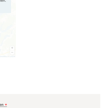
nen.
ten
+