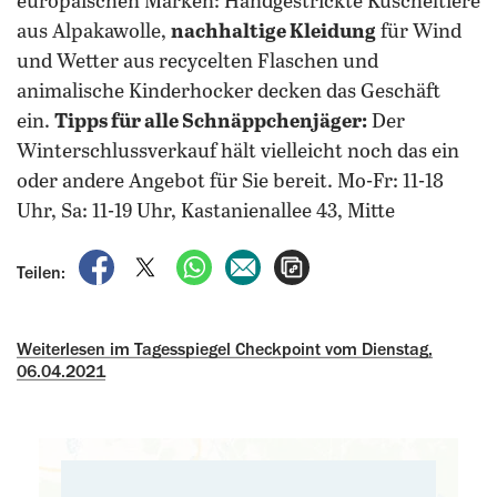
europäischen Marken: Handgestrickte Kuscheltiere
aus Alpakawolle,
nachhaltige Kleidung
für Wind
und Wetter aus recycelten Flaschen und
animalische Kinderhocker decken das Geschäft
ein.
Tipps für alle Schnäppchenjäger:
Der
Winterschlussverkauf hält vielleicht noch das ein
oder andere Angebot für Sie bereit.
Mo-Fr: 11-18
Uhr, Sa: 11-19 Uhr, Kastanienallee 43, Mitte
auf Facebook teilen
auf X teilen
per WhatsApp teilen
per E-Mail teilen
Artikel aufrufen
Teilen:
Weiterlesen im Tagesspiegel Checkpoint vom Dienstag,
06.04.2021