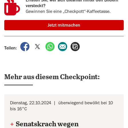
Erraten Sie, wer sich diesmal hinter den Bildern
versteckt?
Gewinnen Sie eine „Checkpott“-Kaffeetasse.
Jetzt mitmachen
auf Facebook teilen
auf X teilen
per WhatsApp teilen
per E-Mail teilen
Artikel aufrufen
Teilen:
Mehr aus diesem Checkpoint:
Dienstag, 22.10.2024
überwiegend bewölkt bei 10
bis 16°C
+
Senatskrach wegen