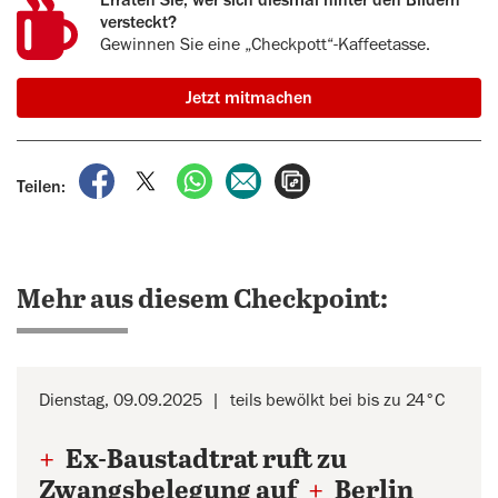
Erraten Sie, wer sich diesmal hinter den Bildern
versteckt?
Gewinnen Sie eine „Checkpott“-Kaffeetasse.
Jetzt mitmachen
auf Facebook teilen
auf X teilen
per WhatsApp teilen
per E-Mail teilen
Artikel aufrufen
Teilen:
Mehr aus diesem Checkpoint:
Dienstag, 09.09.2025
teils bewölkt bei bis zu 24°C
+
Ex-Baustadtrat ruft zu
Zwangsbelegung auf
+
Berlin