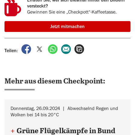
Erraten Sie, wer sich diesmal hinter den Bildern
versteckt?
Gewinnen Sie eine „Checkpott“-Kaffeetasse.
Jetzt mitmachen
auf Facebook teilen
auf X teilen
per WhatsApp teilen
per E-Mail teilen
Artikel aufrufen
Teilen:
Mehr aus diesem Checkpoint:
Donnerstag, 26.09.2024
Abwechselnd Regen und
Wolken bei 14 bis 20°C
+
Grüne Flügelkämpfe in Bund