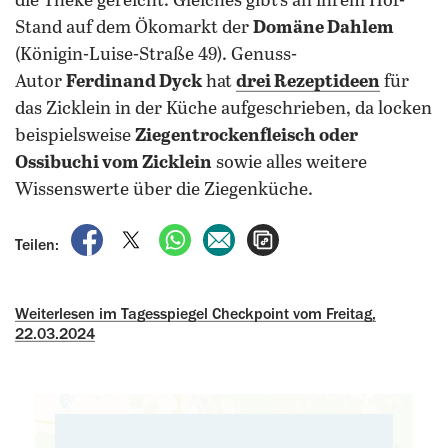
die Theke gereicht. Gleiches gibt's an ihrem Hof-
Stand auf dem Ökomarkt der
Domäne Dahlem
(Königin-Luise-Straße 49).
Genuss-
Autor
Ferdinand Dyck
hat
drei Rezeptideen
für
das Zicklein in der Küche aufgeschrieben, da locken
beispielsweise
Ziegentrockenfleisch oder
Ossibuchi vom Zicklein
sowie alles weitere
Wissenswerte über die Ziegenküche.
auf Facebook teilen
auf X teilen
per WhatsApp teilen
per E-Mail teilen
Artikel aufrufen
Teilen:
Weiterlesen im Tagesspiegel Checkpoint vom Freitag,
22.03.2024