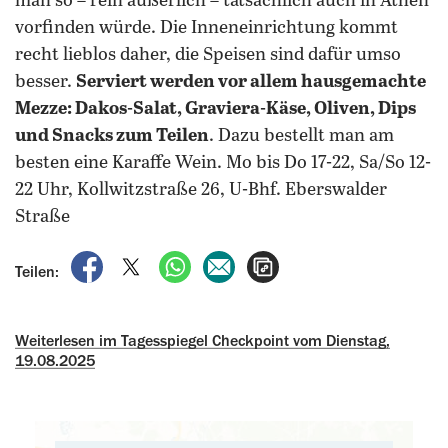
man so – rein äußerlich – tatsächlich auch in Athen
vorfinden würde.
Die Inneneinrichtung kommt
recht lieblos daher, die Speisen sind dafür umso
besser.
Serviert werden vor allem hausgemachte
Mezze: Dakos-Salat, Graviera-Käse, Oliven, Dips
und Snacks zum Teilen
. Dazu bestellt man am
besten eine Karaffe Wein. Mo bis Do 17-22, Sa/So 12-
22 Uhr, Kollwitzstraße 26, U-Bhf. Eberswalder
Straße
auf Facebook teilen
auf X teilen
per WhatsApp teilen
per E-Mail teilen
Artikel aufrufen
Teilen:
Weiterlesen im Tagesspiegel Checkpoint vom Dienstag,
19.08.2025