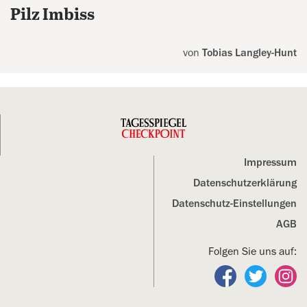
Pilz Imbiss
von
Tobias Langley-Hunt
Impressum
Datenschutz­erklärung
Datenschutz-Einstellungen
AGB
Folgen Sie uns auf:
Folgen Sie un
Folgen S
Fo