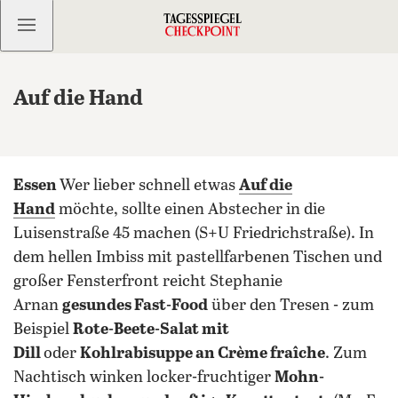
Kostenlos anmelden
Auf die Hand
Essen
Wer lieber schnell etwas
Auf die
Hand
möchte, sollte einen Abstecher in die
Luisenstraße 45 machen (S+U Friedrichstraße). In
dem hellen Imbiss mit pastellfarbenen Tischen und
großer Fensterfront reicht Stephanie
Arnan
gesundes Fast-Food
über den Tresen - zum
Beispiel
Rote-Beete-Salat mit
Dill
oder
Kohlrabisuppe an Crème fraîche
.
Zum
Nachtisch winken locker-fruchtiger
Mohn-