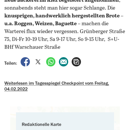
neue Bäckerei im Kiez begeistert angenommen
,
sonnabends steht man hier sogar Schlange.
Die
knusprigen, handwerklich hergestellten Brote
–
u.a. Roggen, Weizen, Baguette
– machen die
Warterei flux wieder vergessen. Grünberger Straße
75, Di-Fr 10-19 Uhr, Sa 9-17 Uhr, So 9-15 Uhr, S+U-
BHf Warschauer Straße
auf Facebook teilen
auf X teilen
per WhatsApp teilen
per E-Mail teilen
Artikel aufrufen
Teilen:
Weiterlesen im Tagesspiegel Checkpoint vom Freitag,
04.02.2022
Redaktionelle Karte