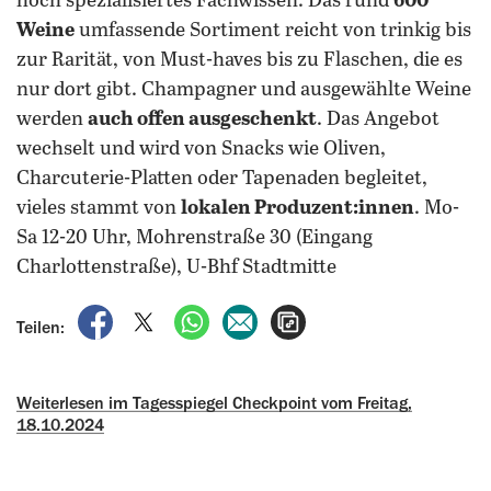
hoch spezialisiertes Fachwissen. Das rund
600
Weine
umfassende Sortiment reicht von trinkig bis
zur Rarität, von Must-haves bis zu Flaschen, die es
nur dort gibt.
Champagner und ausgewählte Weine
werden
auch offen ausgeschenkt
. Das Angebot
wechselt und wird von Snacks wie Oliven,
Charcuterie-Platten oder Tapenaden begleitet,
vieles stammt von
lokalen Produzent:innen
. Mo-
Sa 12-20 Uhr, Mohrenstraße 30 (Eingang
Charlottenstraße), U-Bhf Stadtmitte
auf Facebook teilen
auf X teilen
per WhatsApp teilen
per E-Mail teilen
Artikel aufrufen
Teilen:
Weiterlesen im Tagesspiegel Checkpoint vom Freitag,
18.10.2024