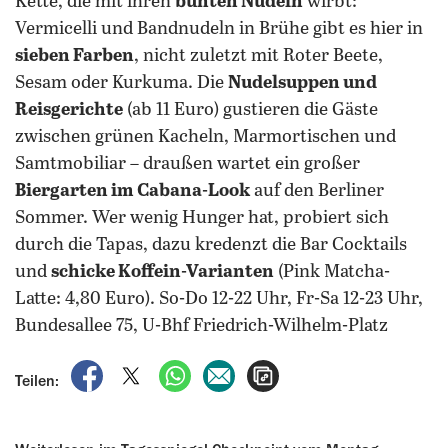
Kette, die mit ihren
bunten Nudeln
wirbt:
Vermicelli und Bandnudeln in Brühe gibt es hier in
sieben Farben
, nicht zuletzt mit Roter Beete,
Sesam oder Kurkuma.
Die
Nudelsuppen und
Reisgerichte
(ab 11 Euro) gustieren die Gäste
zwischen grünen Kacheln, Marmortischen und
Samtmobiliar – draußen wartet ein großer
Biergarten im Cabana-Look
auf den Berliner
Sommer. Wer wenig Hunger hat, probiert sich
durch die Tapas, dazu kredenzt die Bar Cocktails
und
schicke Koffein-Varianten
(Pink Matcha-
Latte: 4,80 Euro). So-Do 12-22 Uhr, Fr-Sa 12-23 Uhr,
Bundesallee 75, U-Bhf Friedrich-Wilhelm-Platz
auf Facebook teilen
auf X teilen
per WhatsApp teilen
per E-Mail teilen
Artikel aufrufen
Teilen: