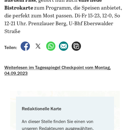
aus dem Fass
, gehört nun auch
eine neue
Bistrokarte
zum Programm, die Speisen anbietet,
die perfekt zum Most passen.
Di-Fr 15-23, 12-0, So
12-21 Uhr. Prenzlauer Berg, U-Bhf Eberswalder
Straße
auf Facebook teilen
auf X teilen
per WhatsApp teilen
per E-Mail teilen
Artikel aufrufen
Teilen:
Weiterlesen im Tagesspiegel Checkpoint vom Montag,
04.09.2023
Redaktionelle Karte
An dieser Stelle finden Sie einen von
unseren Redakteuren ausgewählten,