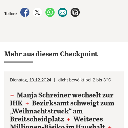
auf Facebook teilen
auf X teilen
per WhatsApp teilen
per E-Mail teilen
Artikel aufrufen
Teilen:
Mehr aus diesem Checkpoint
Dienstag, 10.12.2024
dicht bewölkt bei 2 bis 3°C
+
Manja Schreiner wechselt zur
IHK
+
Bezirksamt schweigt zum
„Weihnachtstruck“ am
Breitscheidplatz
+
Weiteres
Millionen-Risiko im Haushalt
+