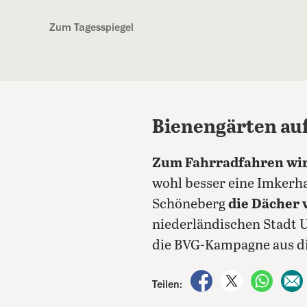
Kostenlos anmelden
Zum Tagesspiegel
Bienengärten au
Zum Fahrradfahren wir
wohl besser eine Imkerh
Schöneberg
die Dächer 
niederländischen Stadt Ut
die BVG-Kampagne aus di
auf Facebook teile
auf X teilen
per Wh
Teilen: