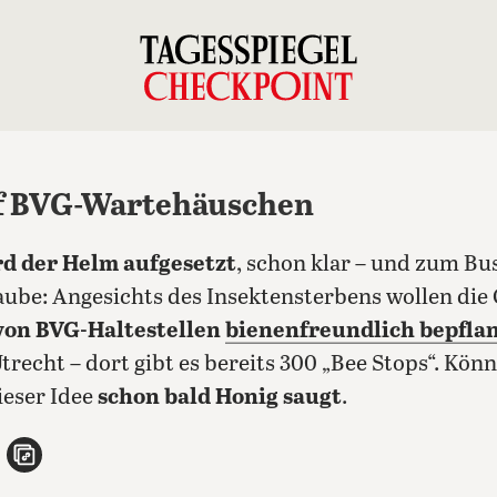
f BVG-Wartehäuschen
d der Helm aufgesetzt
, schon klar – und zum B
aube: Angesichts des Insektensterbens wollen die
von BVG-Haltestellen
bienenfreundlich bepfla
recht – dort gibt es bereits 300 „Bee Stops“.
Könnt
eser Idee
schon bald Honig saugt
.
n
atsApp teilen
per E-Mail teilen
Artikel aufrufen