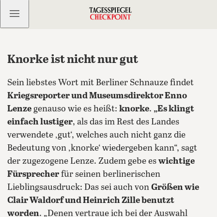
Kostenlos anmelden
Knorke ist nicht nur gut
Sein liebstes Wort mit Berliner Schnauze findet
Kriegsreporter und Museumsdirektor Enno
Lenze
genauso wie es heißt:
knorke
.
„Es klingt
einfach lustiger
, als das im Rest des Landes
verwendete ‚gut‘, welches auch nicht ganz die
Bedeutung von ‚knorke‘ wiedergeben kann“, sagt
der zugezogene Lenze. Zudem gebe es
wichtige
Fürsprecher
für seinen berlinerischen
Lieblingsausdruck: Das sei auch von
Größen wie
Clair Waldorf und Heinrich Zille benutzt
worden
.
„Denen vertraue ich bei der Auswahl