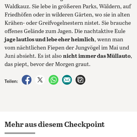
Waldkauz.
Sie lebe in größeren Parks, Wäldern, auf
Friedhöfen oder in wilderen Gärten, wo sie in alten
Krähen- oder Greifvogelnestern nistet. Sie brauche
offenes Gelände zum Jagen. Die nachtaktive Eule
jage lautlos und lebe eher heimlich
, wenn man
vom nächtlichen Fiepen der Jungvögel im Mai und
Juni absieht. Es ist also
nicht immer das Müllauto
,
das piept, bevor der Morgen graut.
auf Facebook teilen
auf X teilen
per WhatsApp teilen
per E-Mail teilen
Artikel aufrufen
Teilen:
Mehr aus diesem Checkpoint