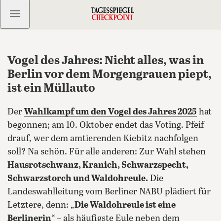
Kostenlos anmelden
Vogel des Jahres: Nicht alles, was in
Berlin vor dem Morgengrauen piept,
ist ein Müllauto
Der
Wahlkampf um den
Vogel des Jahres 2025
hat
begonnen; am 10. Oktober endet das Voting. Pfeif
drauf, wer dem amtierenden Kiebitz nachfolgen
soll? Na schön. Für alle anderen: Zur Wahl stehen
Hausrotschwanz, Kranich, Schwarzspecht,
Schwarzstorch und Waldohreule.
Die
Landeswahlleitung vom Berliner NABU plädiert für
Letztere, denn: „
Die Waldohreule ist eine
Berlinerin
“ – als häufigste Eule neben dem