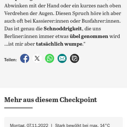
Abwinken mit der Hand oder ein kurzes nach oben
Verdrehen der Augen. Diesen Spruch höre ich aber
auch oft bei Kassierer:innen oder Busfahrer:innen.
Das ist genau die
Schnoddrigkeit
, die uns
Berliner:innen immer etwas
übel genommen
wird
…ist mir aber
tatsächlich wumpe
.“
auf Facebook teilen
auf X teilen
per WhatsApp teilen
per E-Mail teilen
Artikel aufrufen
Teilen:
Mehr aus diesem Checkpoint
Montag, 07.11.2022
Stark bewölkt bei max. 14°C