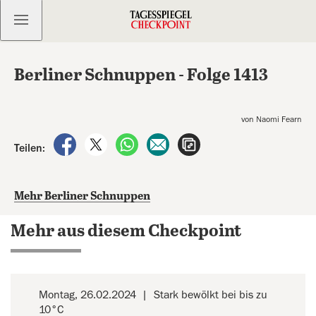
Kostenlos anmelden
Berliner Schnuppen - Folge 1413
von Naomi Fearn
auf Facebook teilen
auf X teilen
per WhatsApp teilen
per E-Mail teilen
Artikel aufrufen
Teilen:
Mehr Berliner Schnuppen
Mehr aus diesem Checkpoint
Montag, 26.02.2024
Stark bewölkt bei bis zu
10°C