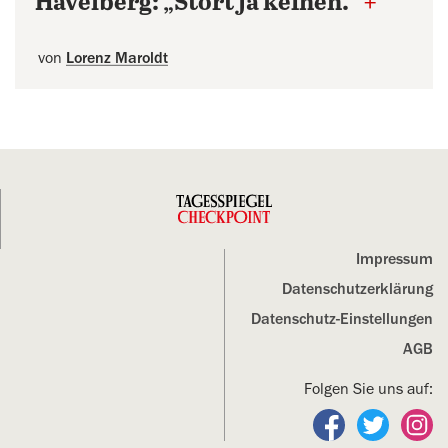
Havelberg: „Stört ja keinen.“
+
von
Lorenz Maroldt
Impressum
Datenschutz­erklärung
Datenschutz-Einstellungen
AGB
Folgen Sie uns auf:
Folgen Sie un
Folgen S
Fo