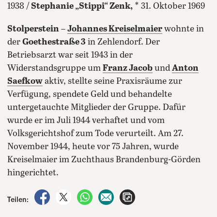
1938 /
Stephanie „Stippi“ Zenk,
* 31. Oktober 1969
Stolperstein
–
Johannes Kreiselmaier
wohnte in
der
Goethestraße 3
in Zehlendorf. Der
Betriebsarzt war seit 1943 in der
Widerstandsgruppe um
Franz Jacob
und
Anton
Saefkow
aktiv, stellte seine Praxisräume zur
Verfügung, spendete Geld und behandelte
untergetauchte Mitglieder der Gruppe. Dafür
wurde er im Juli 1944 verhaftet und vom
Volksgerichtshof zum Tode verurteilt. Am 27.
November 1944, heute vor 75 Jahren, wurde
Kreiselmaier im Zuchthaus Brandenburg-Görden
hingerichtet.
auf Facebook teilen
auf X teilen
per WhatsApp teilen
per E-Mail teilen
Artikel aufrufen
Teilen: