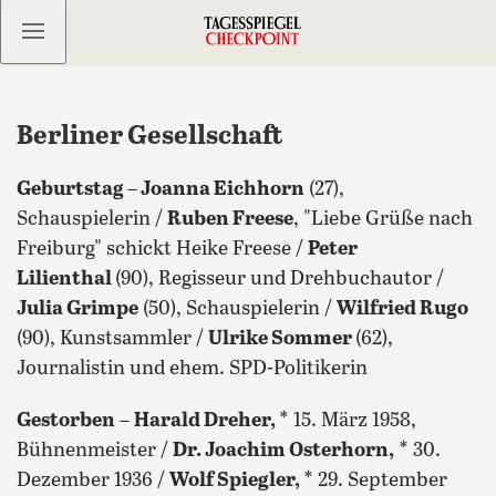
Kostenlos anmelden
Berliner Gesellschaft
Geburtstag –
Joanna Eichhorn
(27),
Schauspielerin /
Ruben Freese
, "Liebe Grüße nach
Freiburg" schickt Heike Freese /
Peter
Lilienthal
(90), Regisseur und Drehbuchautor /
Julia Grimpe
(50), Schauspielerin /
Wilfried Rugo
(90), Kunstsammler /
Ulrike Sommer
(62),
Journalistin und ehem. SPD-Politikerin
Gestorben
–
Harald Dreher,
* 15. März 1958,
Bühnenmeister /
Dr. Joachim Osterhorn,
* 30.
Dezember 1936 /
Wolf Spiegler,
* 29. September