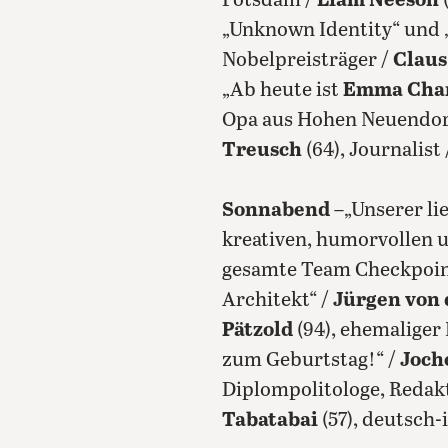
Potsdam /
Liam Neeson
„Unknown Identity“ und „
Nobelpreisträger /
Clau
„Ab heute ist
Emma Char
Opa aus Hohen Neuendorf
Treusch
(64), Journalist
Sonnabend
–„Unserer li
kreativen, humorvollen 
gesamte Team Checkpoint
Architekt“ /
Jürgen von 
Pätzold
(94), ehemaliger
zum Geburtstag!“ /
Joch
Diplompolitologe, Redakt
Tabatabai
(57), deutsch