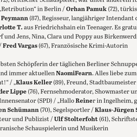
(72), britischer Schauspieler, war unter anderem f
Retribution“ in Berlin /
Orhan Pamuk
(72), türki
s Peymann
(87), Regisseur, langjähriger Intendant
lotte T.
aus Friedrichshain ein Teenager. Es grat
 und Jens, Nina, Clara und Poppy aus Birkenwerd
 /
Fred Vargas
(67), Französische Krimi-Autorin
ebsten Schöpferin der täglichen Berliner Schnupp
und immer aktuellen
Naomi
Fearn
. Alles liebe z
!“ / „
Klaus Keller
(89), Freund, Stadtbaumeister
der Lippe
(76), Fernsehmoderator, Showmaster u
 Innensenator (SPD) / „Hallo
Reine
r in Ingelheim, 
en Schümann
(70), Segelsportler /
Klaus-Jürgen 
eur und Publizist /
Ulf Stolterfoht
(61), Schriftst
-iranische Schauspielerin und Musikerin