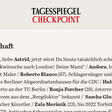
chaft
, liebe
Astrid
, jetzt wirst Du heute tatsächlich sc
lückwünsche nach London! Deine Mami“ /
Andora
, 
t Maler /
Roberto Blanco
(87), Schlagersänger un
des Berliner Abgeordnetenhauses für die CDU /
Hub
rte an der TU Berlin /
Ronja Forcher
(28), österr
erem aus dem „Bergdoktor“ bekannt /
Sascha Glu
scher Künstler /
Zala Meršnik
(23), bis 2022 Torhü