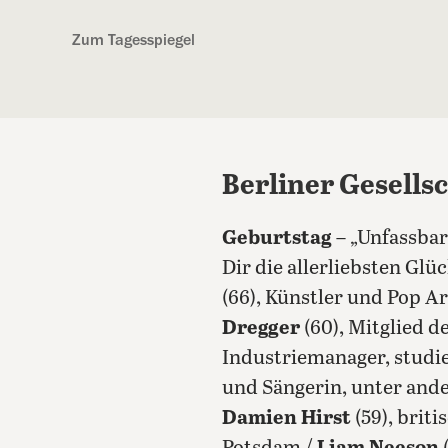
Kostenlos anmelden
Zum Tagesspiegel
Berliner Gesells
Geburtstag
– „Unfassbar
Dir die allerliebsten G
(66), Künstler und Pop Ar
Dregger
(60), Mitglied 
Industriemanager, studie
und Sängerin, unter and
Damien Hirst
(59), briti