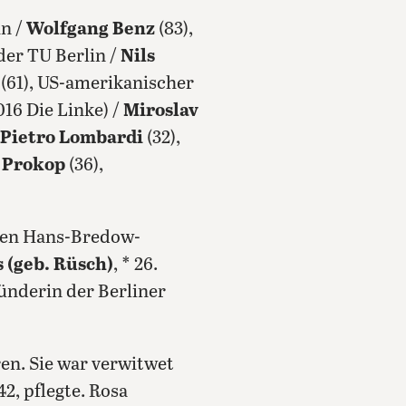
in /
Wolfgang Benz
(83),
er TU Berlin /
Nils
(61), US-amerikanischer
016 Die Linke) /
Miroslav
Pietro Lombardi
(32),
 Prokop
(36),
ligen Hans-Bredow-
 (geb. Rüsch)
, * 26.
ünderin der Berliner
ren. Sie war verwitwet
2, pflegte. Rosa