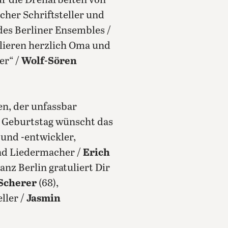
ür die Dreharbeiten von
scher Schriftsteller und
 des Berliner Ensembles /
ulieren herzlich Oma und
er“ /
Wolf-Sören
en, der unfassbar
um Geburtstag wünscht das
 und -entwickler,
nd Liedermacher /
Erich
ganz Berlin gratuliert Dir
Scherer
(68),
eller /
Jasmin