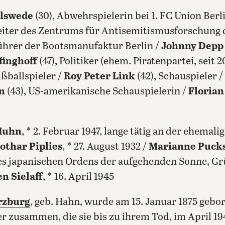
hlswede
(30), Abwehrspielerin bei 1. FC Union Berl
eiter des Zentrums für Antisemitismusforschung d
führer der Bootsmanufaktur Berlin /
Johnny Depp
finghoff
(47), Politiker (ehem. Piratenpartei, seit 2
ußballspieler /
Roy Peter Link
(42), Schauspieler /
n
(43), US-amerikanische Schauspielerin /
Florian
Huhn
, * 2. Februar 1947, lange tätig an der ehema
Lothar Piplies
, * 27. August 1932 /
Marianne Pucks
des japanischen Ordens der aufgehenden Sonne, Gr
n Sielaff
, * 16. April 1945
rzburg
, geb. Hahn, wurde am 15. Januar 1875 gebo
r zusammen, die sie bis zu ihrem Tod, im April 194