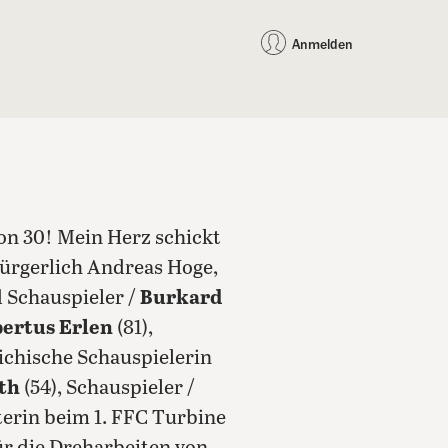
auf Facebook teilen
auf X teilen
per WhatsApp teilen
per E-Mail teilen
Artikel au
Teilen:
Anmelden
hon 30! Mein Herz schickt
bürgerlich Andreas Hoge,
d Schauspieler /
Burkard
ertus Erlen
(81),
eichische Schauspielerin
th
(54), Schauspieler /
terin beim 1. FFC Turbine