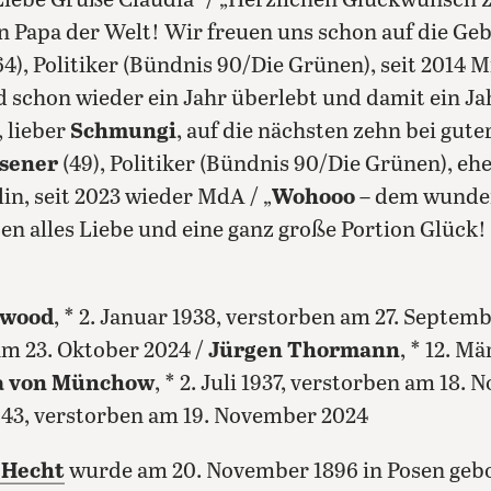
Liebe Grüße Claudia“ / „Herzlichen Glückwunsch z
en Papa der Welt! Wir freuen uns schon auf die Gebu
64), Politiker (Bündnis 90/Die Grünen), seit 2014 M
schon wieder ein Jahr überlebt und damit ein Ja
 lieber
Schmungi
, auf die nächsten zehn bei gute
sener
(49), Politiker (Bündnis 90/Die Grünen), eh
in, seit 2023 wieder MdA / „
Wohooo
– dem wunder
n alles Liebe und eine ganz große Portion Glück! 
twood
, * 2. Januar 1938, verstorben am 27. Septem
am 23. Oktober 2024 /
Jürgen Thormann
, * 12. M
a von Münchow
, * 2. Juli 1937, verstorben am 18.
i 1943, verstorben am 19. November 2024
 Hecht
wurde am 20. November 1896 in Posen gebo