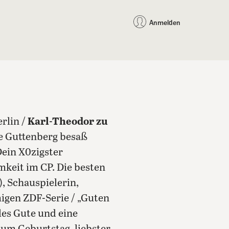
auf Facebook teilen
auf X teilen
per WhatsApp teilen
per E-Mail teilen
Artikel au
Teilen:
Anmelden
erlin /
Karl-Theodor zu
ie Guttenberg besaß
ein X0zigster
mkeit im CP. Die besten
), Schauspielerin,
igen ZDF-Serie / „Guten
les Gute und eine