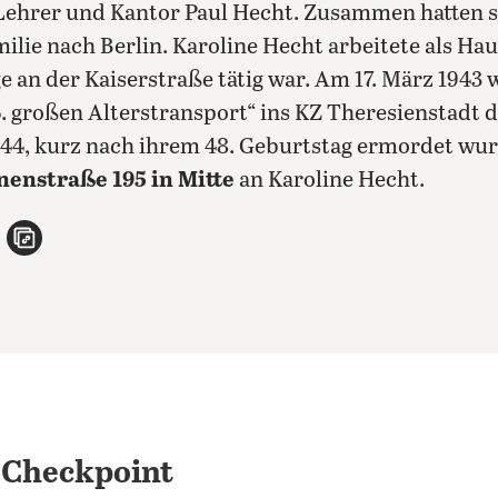
 Lehrer und Kantor Paul Hecht. Zusammen hatten si
milie nach Berlin. Karoline Hecht arbeitete als H
e an der Kaiserstraße tätig war. Am 17. März 1943
. großen Alterstransport“ ins KZ Theresienstadt d
44, kurz nach ihrem 48. Geburtstag ermordet wurd
enstraße 195 in Mitte
an Karoline Hecht.
n
atsApp teilen
per E-Mail teilen
Artikel aufrufen
 Checkpoint