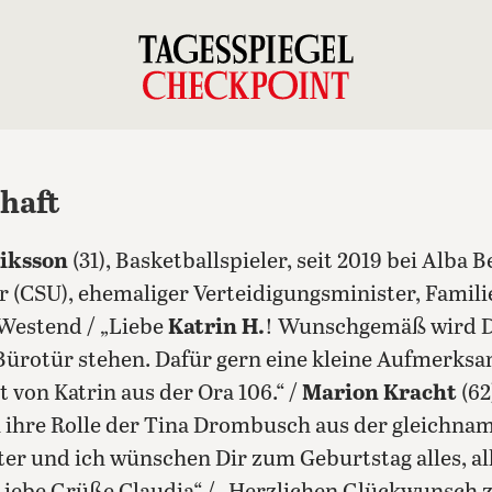
chaft
iksson
(31), Basketballspieler, seit 2019 bei Alba B
ker (CSU), ehemaliger Verteidigungsminister, Famil
-Westend / „Liebe
Katrin H.
! Wunschgemäß wird D
Bürotür stehen. Dafür gern eine kleine Aufmerksa
von Katrin aus der Ora 106.“ /
Marion Kracht
(62
ihre Rolle der Tina Drombusch aus der gleichnam
eter und ich wünschen Dir zum Geburtstag alles, al