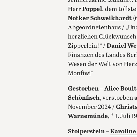
schmerzarme ‚Zukunft‘. 
Herr
Poppel
, dem tollst
Notker Schweikhardt
(
Abgeordnetenhaus / „Und 
herzlichen Glückwunsch,
Zipperlein!“ /
Daniel We
Finanzen des Landes Berl
Wesen der Welt von Herze
Monfiwi“
Gestorben
–
Alice Boul
Schönfisch
, verstorben 
November 2024 /
Christ
Warnemünde
, * 1. Jul
Stolperstein
–
Karoline