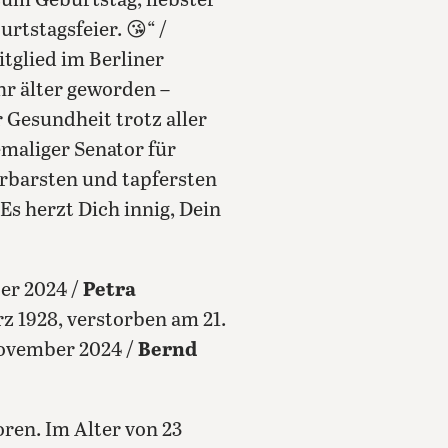
um Geburtstag, liebster
rtstagsfeier. 😘“ /
itglied im Berliner
hr älter geworden –
r Gesundheit trotz aller
emaliger Senator für
barsten und tapfersten
Es herzt Dich innig, Dein
ber 2024 /
Petra
ärz 1928, verstorben am 21.
 November 2024 /
Bernd
ren. Im Alter von 23