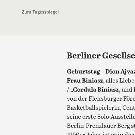
Kostenlos anmelden
Zum Tagesspiegel
Berliner Gesells
Geburtstag
–
Dion Ajva
Frau Biniasz
, alles Lie
/ „
Cordula Biniasz
, und
von der Flensburger För
Basketballspielerin, Cent
seine erste Solo-Ausstel
Berlin-Prenzlauer Berg st