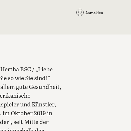
auf Facebook teilen
auf X teilen
per WhatsApp teilen
per E-Mail teilen
Artikel au
Teilen:
Anmelden
i Hertha BSC / „Liebe
ie so wie Sie sind!“
 allem gute Gesundheit,
erikanische
uspieler und Künstler,
, im Oktober 2019 in
deri, seit Mitte der