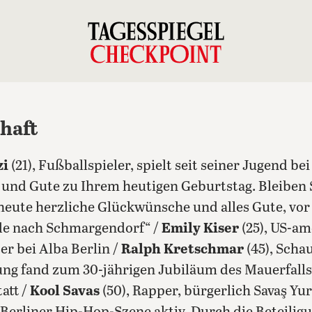
chaft
zi
(21), Fußballspieler, spielt seit seiner Jugend be
be und Gute zu Ihrem heutigen Geburtstag. Bleiben S
 heute herzliche Glückwünsche und alles Gute, vor
de nach Schmargendorf“ /
Emily Kiser
(25), US-am
er bei Alba Berlin /
Ralph Kretschmar
(45), Scha
lung fand zum 30-jährigen Jubiläum des Mauerfalls
att /
Kool Savas
(50), Rapper, bürgerlich Savaş Yur