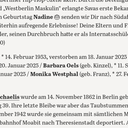
r Berliner Hip-Hop-Szene aktiv. Durch die Beteilig
 „Westberlin Maskulin“ erlangte Savas erste Bekan
m Geburtstag
Nadine
🎂 senden wir Dir nach Süda
terhin aufregende Erlebnisse! Deine Eltern und Fr
ler, seinen Durchbruch hatte er als Internatsschü
0)
, * 14. Februar 1953
,
verstorben am 18. Januar 2025
20. Januar 2025 /
Barbara Oels
(geb. Kinzel), * 11
anuar 2025 /
Monika Westphal
(geb. Franz), * 27.
chaelis
wurde am 14. November 1862 in Berlin geb
 39. Ihre letzte Bleibe war aber das Taubstumme
ember 1942 wurde sie gemeinsam mit sämtlichen 
bahnhof Moabit nach Theresienstadt deportiert. 