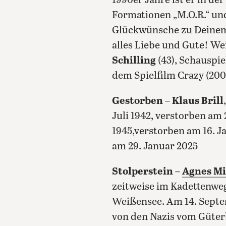
1990er Jahre ist er in de
Formationen „M.O.R.“ und
Glückwünsche zu Deine
alles Liebe und Gute! Wei
Schilling
(43), Schauspie
dem Spielfilm Crazy (200
Gestorben
–
Klaus Brill
Juli 1942, verstorben am 
1945,verstorben am 16. J
am 29. Januar 2025
Stolperstein
–
Agnes Mi
zeitweise im Kadettenweg
Weißensee. Am 14. Sept
von den Nazis vom Güter