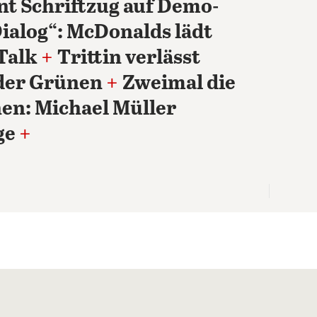
rnt Schriftzug auf Demo-
ialog“: McDonalds lädt
-Talk
+
Trittin verlässt
der Grünen
+
Zweimal die
hen: Michael Müller
ge
+