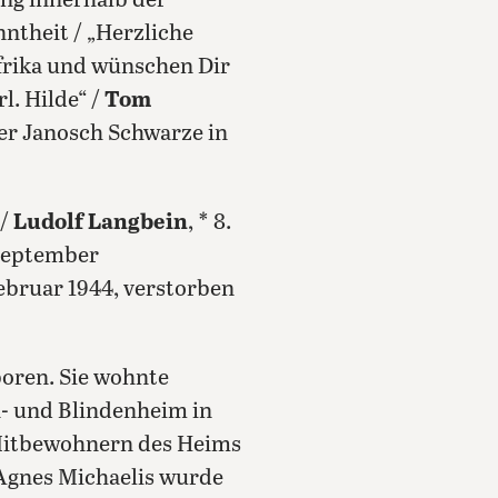
ung innerhalb der
ntheit / „Herzliche
frika und wünschen Dir
l. Hilde“ /
Tom
ler Janosch Schwarze in
 /
Ludolf Langbein
, * 8.
. September
 Februar 1944, verstorben
oren. Sie wohnte
n- und Blindenheim in
Mitbewohnern des Heims
Agnes Michaelis wurde