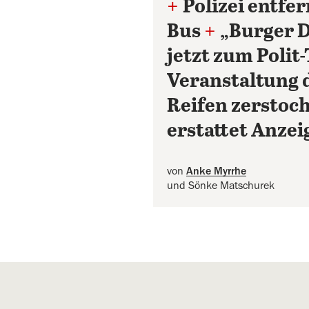
+
Polizei entfe
Bus
+
„Burger D
jetzt zum Polit
Veranstaltung 
Reifen zerstoc
erstattet Anzei
von
Anke Myrrhe
und Sönke Matschurek