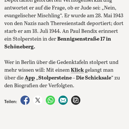
Deportation geforderten Vermögenserklärung
antwortet er auf die Frage, ob er Jude sei: „Nein,
evangelischer Mischling“. Er wurde am 28. Mai 1943
von den Nazis nach Theresienstadt deportiert; dort
starb er am 18. Juli 1944. An Paul Bendix erinnert
ein Stolperstein in der
Bennigsenstraße 17 in
Schöneberg.
Wer in Berlin über die Gedenktafeln stolpert und
mehr wissen will: Mit einem
Klick
gelangt man
über die
App
„
Stolpersteine – Die Schicksale
“ zu
den Biografien der Verfolgten.
auf Facebook teilen
auf X teilen
per WhatsApp teilen
per E-Mail teilen
Artikel aufrufen
Teilen: