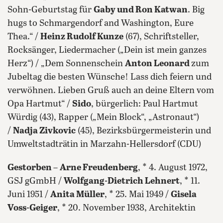
Sohn-Geburtstag für
Gaby und Ron Katwan
. Big
hugs to Schmargendorf and Washington, Eure
Thea.“ /
Heinz Rudolf Kunze
(67), Schriftsteller,
Rocksänger, Liedermacher („Dein ist mein ganzes
Herz“) / „Dem Sonnenschein
Anton Leonard
zum
Jubeltag die besten Wünsche! Lass dich feiern und
verwöhnen. Lieben Gruß auch an deine Eltern vom
Opa Hartmut“ /
Sido
, bürgerlich: Paul Hartmut
Würdig (43), Rapper („Mein Block“, „Astronaut“)
/
Nadja Zivkovic
(45), Bezirksbürgermeisterin und
Umweltstadträtin in Marzahn-Hellersdorf (CDU)
Gestorben
–
Arne Freudenberg
, * 4. August 1972,
GSJ gGmbH /
Wolfgang-Dietrich Lehnert
, * 11.
Juni 1951 /
Anita Müller
, * 25. Mai 1949 /
Gisela
Voss-Geiger
, * 20. November 1938, Architektin