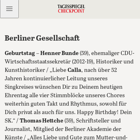
Kostenlos anmelden
Berliner Gesellschaft
Geburtstag
–
Henner Bunde
(59), ehemaliger CDU-
Wirtschaftsstaatssekretär (2012-19), Historiker und
Kunsthistoriker / „Liebe
Calla
, nach über 52
Jahren kontinuierlicher Leitung unseres
Singkreises wünschen Dir zu Deinem heutigen
Ehrentag alle vier Stimmblöcke unseres Chores
weiterhin guten Takt und Rhythmus, sowohl für
Dich privat als auch für uns. Happy Birthday! Dein
SK.“ /
Thomas Hettche
(59), Schriftsteller und
Journalist, Mitglied der Berliner Akademie der
Künste / „Alles Liebe und Gute zum Mutter-und-