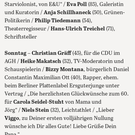
Starviolonist, von E&U“ /
Eva Poll
(85), Galeristin
und Kuratorin /
Anja Schillhaneck
(50), Grünen-
Politikerin /
Philip Tiedemann
(54),
Theaterregisseur /
Hans-Ulrich Treichel
(71),
Schriftsteller
Sonntag
–
Christian Gräff
(45), für die CDU im
AGH /
Heike Makatsch
(52), TV-Moderatorin und
Schauspielerin /
Bizzy Montana
, bürgerlich Daniel
Constantin Maximilian Ott (40), Rapper, ehem.
beim Berliner Plattenlabel Ersguterjunge unter
Vertrag / „Die herzlichsten Glückwünsche zum 60.
für
Carola Seidel-Stuht
von Mama und
Jörg“ /
Niels Stein
(32), Leichtathlet / „Lieber
Viggo
, zu Deiner ersten volljährigen Nullung
wünsche ich Dir alles Gute! Liebe Grüße Dein
Papa.“